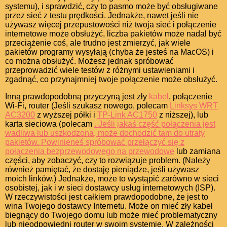
systemu), i sprawdzić, czy to pasmo może być obsługiwane
przez sieć z testu prędkości. Jednakże, nawet jeśli nie
używasz więcej przepustowości niż twoja sieć i połączenie
internetowe może obsłużyć, liczba pakietów może nadal być
przeciążenie coś, ale trudno jest zmierzyć, jak wiele
pakietów programy wysyłają (chyba że jesteś na MacOS) i
co można obsłużyć. Możesz jednak spróbować
przeprowadzić wiele testów z różnymi ustawieniami i
zgadnąć, co przynajmniej twoje połączenie może obsłużyć.
Inną prawdopodobną przyczyną jest zły
kabel
, połączenie
Wi-Fi, router (Jeśli szukasz nowego, polecam
Linksys WRT
AC3200
z wyższej półki i
TP-Link AC1750
z niższej), lub
karta sieciowa (polecam
. Jeśli jakaś część połączenia jest
wadliwa lub uszkodzona, może dochodzić tam do utraty
pakietów. Powinieneś spróbować przełączyć się z
połączenia bezprzewodowego na
przewodowe
lub zamiana
części, aby zobaczyć, czy to rozwiązuje problem. (Należy
również pamiętać, że dostaję pieniądze, jeśli używasz
moich linków.) Jednakże, może to wystąpić zarówno w sieci
osobistej, jak i w sieci dostawcy usług internetowych (ISP).
W rzeczywistości jest całkiem prawdopodobne, że jest to
wina Twojego dostawcy Internetu. Może on mieć zły kabel
biegnący do Twojego domu lub może mieć problematyczny
lub nieodpowiedni router w swoim systemie. W zależności