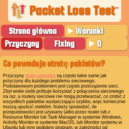
Packet Loss Test
™
Strona główna
Warunki
Przyczyny
Fixing
O
Co powoduje utratę pakietów?
Przyczyny
straty pakietów
są często takie same jak
przyczyny dla każdego problemu sieciowego.
Podstawowym problemem jest często przeciążenie sieci.
Zbyt wiele osób próbuje korzystać z połączenia sieciowego
na raz, a routery sieciowe nie mogą przetwarzać, co zrobić z
wszystkich pakietów wystarczająco szybko, więc koniecznie
muszą upuścić niektóre. Należy sprawdzić, ile
przepustowości jest używany (albo przez router lub z
Resource Monitor lub Task Manager w systemie Windows,
Activity Monitor w systemie MacOS, lub Monitor systemu w
Ubuntu lub inny podobny program, w zależności od