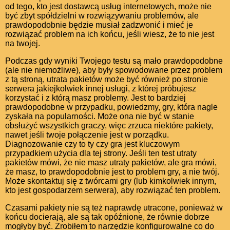
od tego, kto jest dostawcą usług internetowych, może nie
być zbyt spółdzielni w rozwiązywaniu problemów, ale
prawdopodobnie będzie musiał zadzwonić i mieć je
rozwiązać problem na ich końcu, jeśli wiesz, że to nie jest
na twojej.
Podczas gdy wyniki Twojego testu są mało prawdopodobne
(ale nie niemożliwe), aby były spowodowane przez problem
z tą stroną, utrata pakietów może być również po stronie
serwera jakiejkolwiek innej usługi, z której próbujesz
korzystać i z którą masz problemy. Jest to bardziej
prawdopodobne w przypadku, powiedzmy, gry, która nagle
zyskała na popularności. Może ona nie być w stanie
obsłużyć wszystkich graczy, więc zrzuca niektóre pakiety,
nawet jeśli twoje połączenie jest w porządku.
Diagnozowanie czy to ty czy gra jest kluczowym
przypadkiem użycia dla tej strony. Jeśli ten test utraty
pakietów mówi, że nie masz utraty pakietów, ale gra mówi,
że masz, to prawdopodobnie jest to problem gry, a nie twój.
Może skontaktuj się z twórcami gry (lub kimkolwiek innym,
kto jest gospodarzem serwera), aby rozwiązać ten problem.
Czasami pakiety nie są też naprawdę utracone, ponieważ w
końcu docierają, ale są tak opóźnione, że równie dobrze
mogłyby być. Zrobiłem to narzędzie konfigurowalne co do