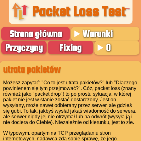
Packet Loss Test
™
Strona główna
Warunki
Przyczyny
Fixing
O
utrata pakietów
Możesz zapytać: "Co to jest utrata pakietów?" lub "Dlaczego
powinienem się tym przejmować?". Cóż, packet loss (znany
również jako "packet drop") to po prostu sytuacja, w której
pakiet nie jest w stanie zostać dostarczony. Jest on
wysyłany, może nawet odbierany przez serwer, ale gdzieś
się gubi. To tak, jakbyś wysłał jakąś wiadomość do serwera,
ale serwer nigdy jej nie otrzymał lub na odwrót (wysyła ją i
nie dociera do Ciebie). Niezależnie od kierunku, jest to złe.
W typowym, opartym na TCP przeglądaniu stron
internetowych, nadawca zda sobie sprawę, że jego