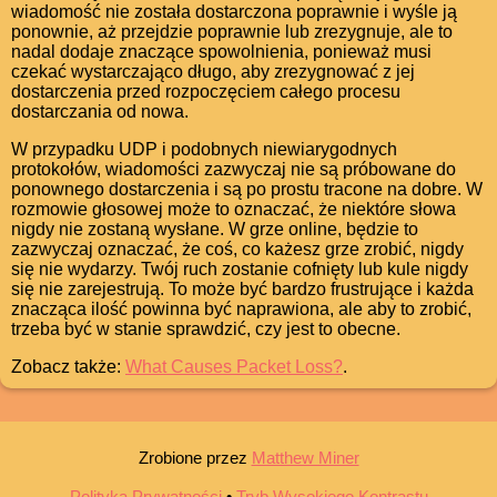
wiadomość nie została dostarczona poprawnie i wyśle ją
ponownie, aż przejdzie poprawnie lub zrezygnuje, ale to
nadal dodaje znaczące spowolnienia, ponieważ musi
czekać wystarczająco długo, aby zrezygnować z jej
dostarczenia przed rozpoczęciem całego procesu
dostarczania od nowa.
W przypadku UDP i podobnych niewiarygodnych
protokołów, wiadomości zazwyczaj nie są próbowane do
ponownego dostarczenia i są po prostu tracone na dobre. W
rozmowie głosowej może to oznaczać, że niektóre słowa
nigdy nie zostaną wysłane. W grze online, będzie to
zazwyczaj oznaczać, że coś, co każesz grze zrobić, nigdy
się nie wydarzy. Twój ruch zostanie cofnięty lub kule nigdy
się nie zarejestrują. To może być bardzo frustrujące i każda
znacząca ilość powinna być naprawiona, ale aby to zrobić,
trzeba być w stanie sprawdzić, czy jest to obecne.
Zobacz także:
What Causes Packet Loss?
.
Zrobione przez
Matthew Miner
Polityka Prywatności
•
Tryb Wysokiego Kontrastu